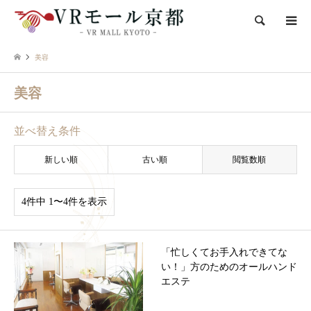
検索
美容
美容
並べ替え条件
新しい順
古い順
閲覧数順
4件中 1〜4件を表示
「忙しくてお手入れできてな
い！」方のためのオールハンド
エステ