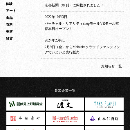
体験
京都新聞（朝刊）に掲載されました！
アート
2022年10月3日
食品
バーチャル・リアリティshopモールVRモール京
衣料
都本日オープン！
美容
雑貨
2024年2月6日
2月9日（金）からMakuakeクラウドファンディン
グでいよいよ先行販売
お知らせ一覧
参加企業一覧