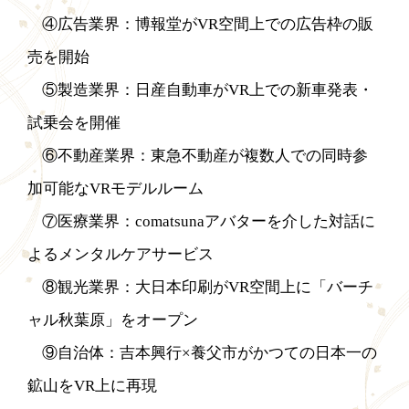
④広告業界：博報堂がVR空間上での広告枠の販
売を開始
⑤製造業界：日産自動車がVR上での新車発表・
試乗会を開催
⑥不動産業界：東急不動産が複数人での同時参
加可能なVRモデルルーム
⑦医療業界：comatsunaアバターを介した対話に
よるメンタルケアサービス
⑧観光業界：大日本印刷がVR空間上に「バーチ
ャル秋葉原」をオープン
⑨自治体：吉本興行×養父市がかつての日本一の
鉱山をVR上に再現