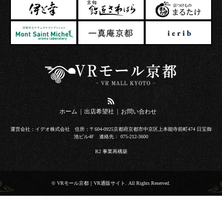
RSS
ホーム
出店希望社
お問い合わせ
運営会社：イデオ株式会社 住所：〒604-0925京都府京都市中京区上本能寺前町474 日宝御
池ビル4F 連絡先： 075-212-3600
R2 事業再構築
©
VRモール京都｜VR通販サイト
. All Rights Reserved.