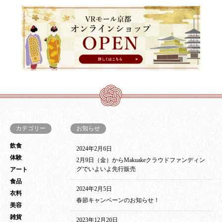
カテゴリー
お知らせ
飲食
2024年2月6日
体験
2月9日（金）からMakuakeクラウドファンディン
グでいよいよ先行販売
アート
食品
2024年2月5日
衣料
春節キャンペーンのお知らせ！
美容
雑貨
2023年12月20日