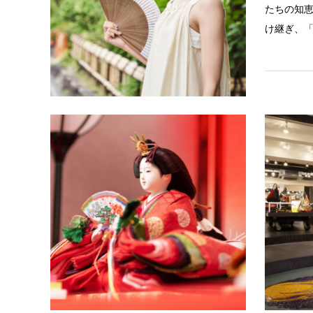
たちの知
け継ぎ、
有職京人
今から百
として仕
ます。
昭和三十