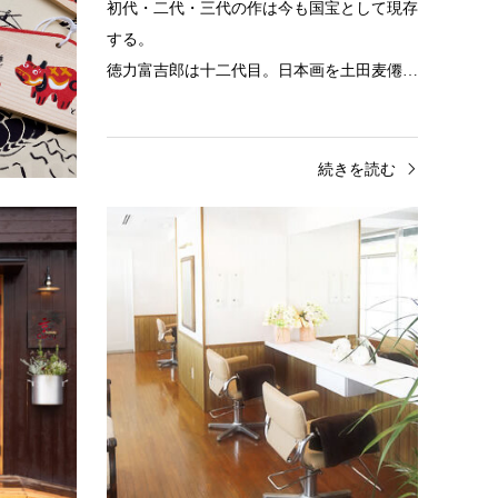
茶、抹茶、
初代・二代・三代の作は今も国宝として現存
茶など、京
する。
徳力富吉郎は十二代目。日本画を土田麦僊…
きを読む
続きを読む
京FUJIHARUカレー
Beauty
「京FUJIHARUカレー」の母体は、京都府亀
京都市
岡市で電子部品の検査・加工・組立を行う株
都ホテ
式会社 藤大（ふじはる）です。
結婚式
私たちの…
ィネー