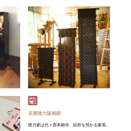
仏壇・神具 やすらぎ
相楽
ご先祖様への感謝の気持ち伝えるための空
令和2
間…「仏壇」
文化財
日本の伝統工芸としても知られる京仏壇をは
相楽木
じめ、様々な生活スタイルに溶け込む…
在の木
続きを読む
京都徳力版画館
めて作り上
徳力家は代々西本願寺、絵所を預かる家系。