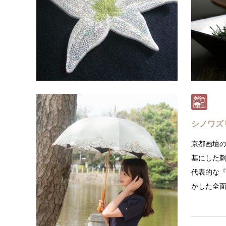
オンリー
たな価値
…
シノワズ
京都画壇
基にした
代表的な
かした全