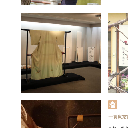
伊と幸
昭和６年
て独自の
げさまで
品質にこ
一真庵京