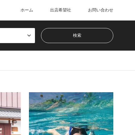
ホーム
出店希望社
お問い合わせ
京都・西陣織の「渡文」
マー
千年の歴史と伝統を誇る織物のふるさと、京
世界の
都・西陣。
海外よ