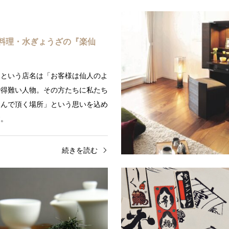
料理・水ぎょうざの『楽仙
」という店名は「お客様は仙人のよ
で得難い人物。その方たちに私たち
しんで頂く場所」という思いを込め
す。
続きを読む
ライフ
舞妓の茶本舗
、外れない、引っかからない…
宇治茶の名匠、山下壽一が精魂込