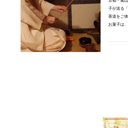
京都・嵐
子が送る
茶道をご
お菓子は