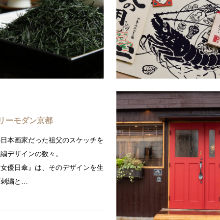
ワンの「スパンコール刺繍」で、新
げた玉露を始めとし、香り高い緑
を創造。
煎茶、健康に良いほうじ茶、玄米
都の最高級のお茶を取…
続きを読む
続
リーモダン京都
の日本画家だった祖父のスケッチを
刺繍デザインの数々。
『女優日傘』は、そのデザインを生
面刺繍と…