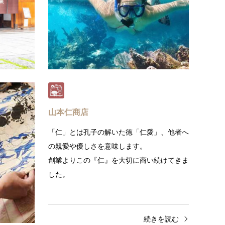
営々と育まれてきた高度な織技術と染織の技
ツ、ア
法をさらに磨き上げ、次代に引き継ぎ…
り…
続きを読む
山本仁商店
て、今なお
「仁」とは孔子の解いた徳「仁愛」、他者へ
の親愛や優しさを意味します。
輝くポップ
創業よりこの『仁』を大切に商い続けてきま
した。
きを読む
続きを読む