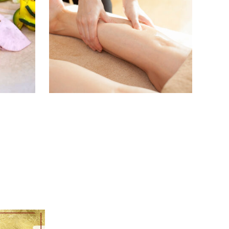
「まるたけ」のお漬けものは、京の町屋で古
「香り
くから受け継がれてきた昔ながらの製法で作
らだ」
った食品で材料の風味をなくさぬ様、ひとつ
ストレ
ひとつを丹念に漬け込…
性も心
続きを読む