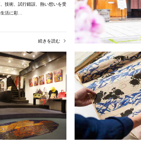
恵、技術、試行錯誤、熱い想いを受
「生活に彩…
続きを読む
形司「平安寿峰」
Ki-Yan Stuzio 祇園本店
年余り遡る天保の頃、御所の宮仕人
京都が生んだロックな壁画師とし
えた大久保家が平安寿峰の祖となり
精力的に筆を振るうキーヤン。
「美術館に飾られる絵よりも街に
年、大久保家は京都島原の地で京…
な絵」をテーマに…
続きを読む
続