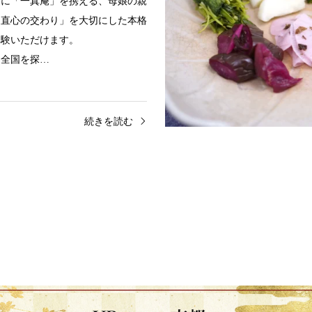
山に「一真庵」を携える、母娘の親
「直心の交わり」を大切にした本格
体験いただけます。
、全国を探…
続きを読む