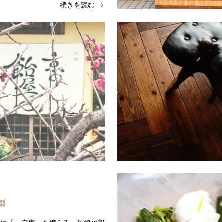
続きを読む
飴匠さわはら
に当社を創業しましてから、一貫し
「飴匠さわはら」は昭和37年創
ものづくりに取り組んでおり、おか
門店として伝統のノウハウを活か
、
新しい素材や味にチャレンジして
だわる日本の絹の白生地メー…
た。
…
続きを読む
続
都