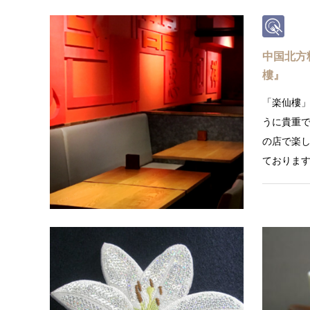
中国北方
樓』
「楽仙樓
うに貴重
の店で楽
ておりま
京都刺繍
割れない