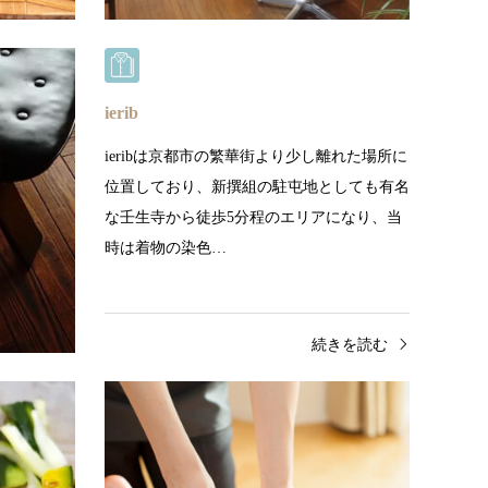
続きを読む
ierib
業以来、飴専
ieribは京都市の繁華街より少し離れた場所に
しながら、
位置しており、新撰組の駐屯地としても有名
まいりまし
な壬生寺から徒歩5分程のエリアになり、当
時は着物の染色…
きを読む
続きを読む
京つけものまるたけ
モン