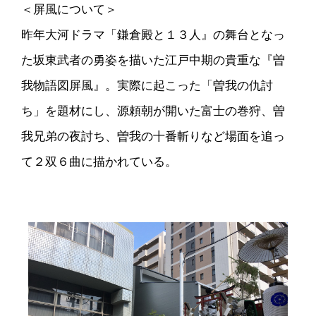
＜屏風について＞
昨年大河ドラマ「鎌倉殿と１３人』の舞台となっ
た坂東武者の勇姿を描いた江戸中期の貴重な『曽
我物語図屏風』。実際に起こった「曽我の仇討
ち」を題材にし、源頼朝が開いた富士の巻狩、曽
我兄弟の夜討ち、曽我の十番斬りなど場面を追っ
て２双６曲に描かれている。