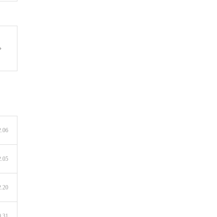
2.06
2.05
2.20
0.31