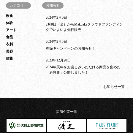
カテゴリー
お知らせ
飲食
2024年2月6日
体験
2月9日（金）からMakuakeクラウドファンディン
グでいよいよ先行販売
アート
食品
2024年2月5日
衣料
春節キャンペーンのお知らせ！
美容
雑貨
2023年12月20日
2024年辰年をお楽しみいただける商品を集めた
「辰特集」公開しました！
お知らせ一覧
参加企業一覧