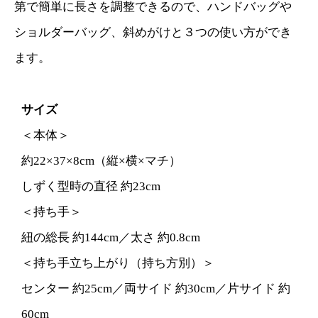
第で簡単に長さを調整できるので、ハンドバッグや
ショルダーバッグ、斜めがけと３つの使い方ができ
ます。
サイズ
＜本体＞
約22×37×8cm（縦×横×マチ）
しずく型時の直径 約23cm
＜持ち手＞
紐の総長 約144cm／太さ 約0.8cm
＜持ち手立ち上がり（持ち方別）＞
センター 約25cm／両サイド 約30cm／片サイド 約
60cm