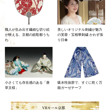
職人が生み出す繊細な切り絵
美しいオリジナル刺繡が魅力
が映える、京都の総彫都うち
の芙蓉・宝相華刺繍 かわず張
わ
り日傘
小さくても存在感のある「唐
吸水性抜群で、すぐに乾く万
草文様」
能ガーゼチーフ